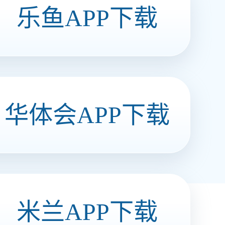
互动内容
提供多种媒体形式如图文、短视频、集锦回顾，
提升爱游戏官方网站 的平台使用粘性与用户参与
感。