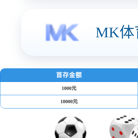
爱
2023年12月20日 · App v5.4.0
世界杯期间数据展示全面提速
升级数据缓存方案，应对多场赛事同时加载时
对球员动态与进球动画进行了流畅度优化，适
新增“精彩回看”模块，重点赛事集锦支持一键
2023年11月2日 · App v5.3.6
电竞赛事专属页上线，强化交互体验
增设“战队动态”区块，涵盖近期赛程与战力变