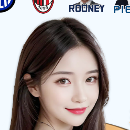
戏官方网站 · 值得信赖的体育数
于构建一个以赛事内容、数据服务与智能分析为核心的数字生态平
体验。平台以稳定技术架构和合规体系赢得市场认可，深受爱游
以信任构建口碑
数据传输流程，通过部署
所有服务均基于合规化机
问与高并发下的稳定运行，全
致力于构建高可信度生态
牌形象。