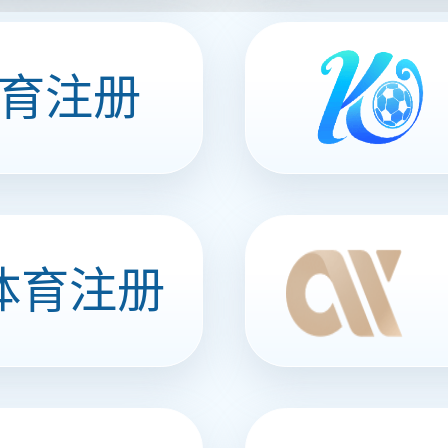
游戏官方网站 提供覆盖多项目的专业内容，让你随时掌握第一手体育
赛事解说
多语种解说覆盖国际赛事，结合战术分析与实时
解读，提升用户观赛理解深度。