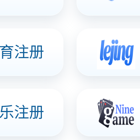
多维安全防御模型
从多个层面构建立体式防御体系，涵盖数据传输、账户操作与隐
户营造安全、稳定的使用体验。
数据加密层
SSL加密
隔离存储
所有用户数据经爱游戏官方网站安全处理，并在
服务器内部分层存储隔离。