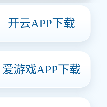
动态
数据中心
整合历史战绩、球员状态与赛事趋势，爱游戏官
方网站 为专业用户提供多维度分析支持。