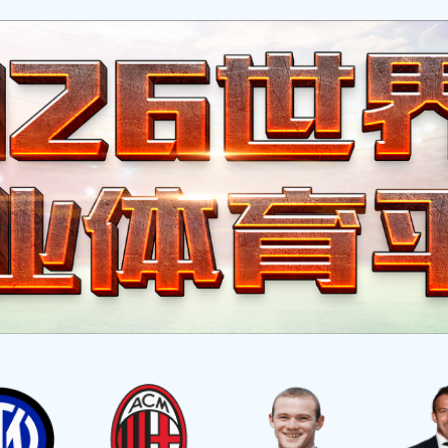
全天更新 ·
爱
步
无论您身在何处，
爱游戏官方
的观赛体验。
下载客户端
网页