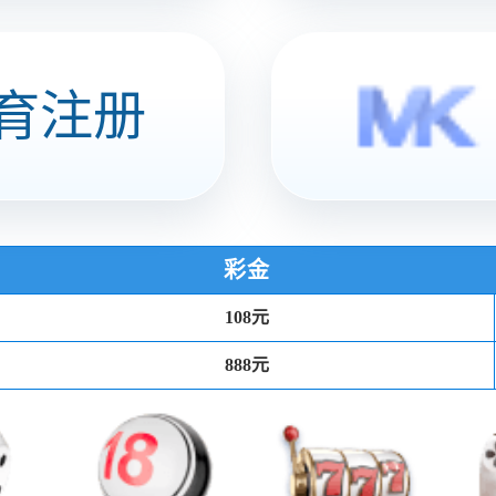
游戏官方网站 · 应用版本更新
每一次更新，都是为提供更高效、更沉浸式的赛事体验而前行。
的性能压力。
配主流网络环境。
快速回放。
化。